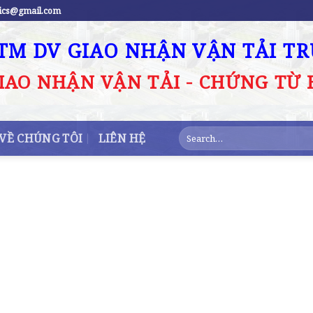
stics@gmail.com
TM DV GIAO NHẬN VẬN TẢI T
IAO NHẬN VẬN TẢI - CHỨNG TỪ 
VỀ CHÚNG TÔI
LIÊN HỆ