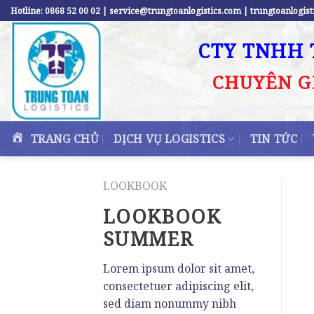
Skip
Hotline: 0868 52 00 02 | service@trungtoanlogistics.com | trungtoanlogi
to
content
CTY TNHH 
CHUYÊN G
TRANG CHỦ
DỊCH VỤ LOGISTICS
TIN TỨC
LOOKBOOK
LOOKBOOK
SUMMER
Lorem ipsum dolor sit amet,
consectetuer adipiscing elit,
sed diam nonummy nibh